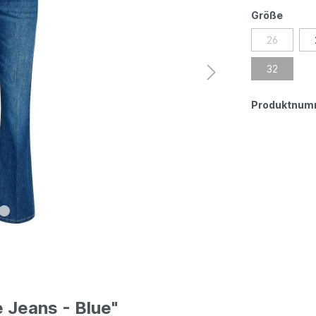
Größe
26
32
Produktnum
e Jeans - Blue"