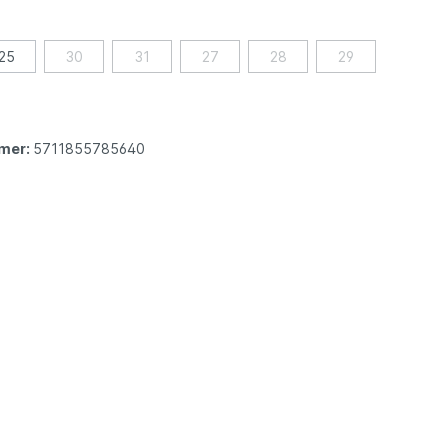
25
30
31
27
28
29
mer:
5711855785640