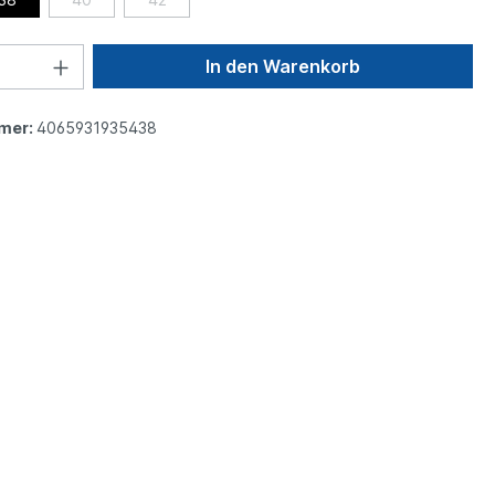
In den Warenkorb
mer:
4065931935438