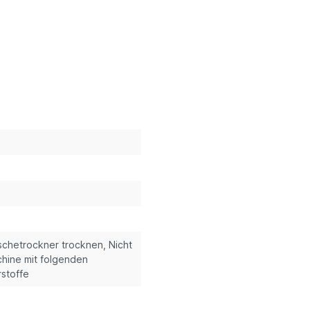
schetrockner trocknen, Nicht
chine mit folgenden
rstoffe