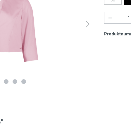
Produktnum
"