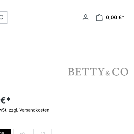
0,00 €*
 €*
MwSt. zzgl. Versandkosten
38
40
42