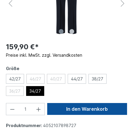
159,90 €*
Preise inkl. MwSt. zzgl. Versandkosten
Größe
42/27
46/27
40/27
44/27
38/27
36/27
34/27
In den Warenkorb
Produktnummer:
4052107898727