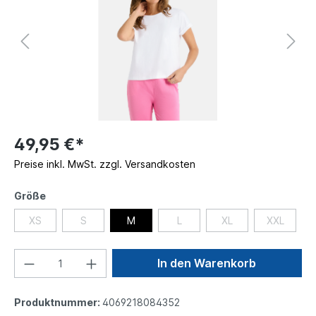
49,95 €*
Preise inkl. MwSt. zzgl. Versandkosten
Größe
XS
S
M
L
XL
XXL
In den Warenkorb
Produktnummer:
4069218084352