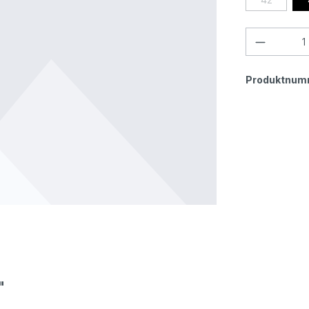
Produktnum
"