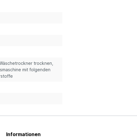
m Wäschetrockner trocknen,
gsmaschine mit folgenden
rstoffe
Informationen