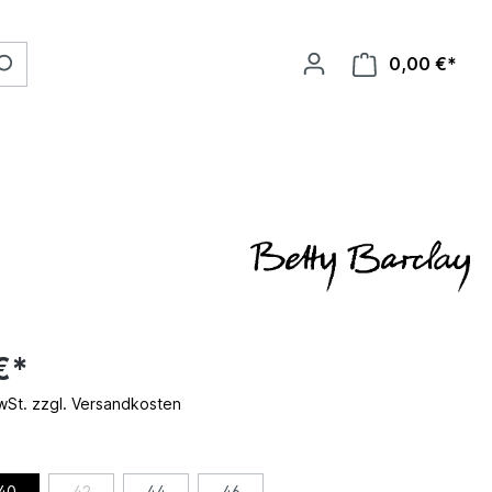
0,00 €*
€*
MwSt. zzgl. Versandkosten
40
42
44
46