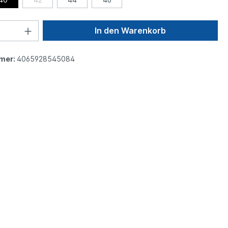
In den Warenkorb
mer:
4065928545084