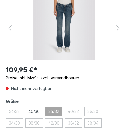
109,95 €*
Preise inkl. MwSt. zzgl. Versandkosten
Nicht mehr verfügbar
Größe
36/32
40/30
34/32
40/32
36/30
34/30
38/30
42/30
38/32
38/34