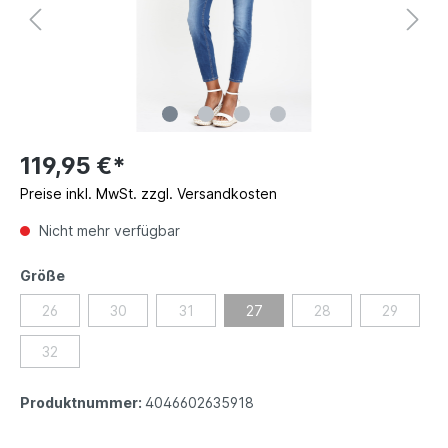
119,95 €*
Preise inkl. MwSt. zzgl. Versandkosten
Nicht mehr verfügbar
Größe
26
30
31
27
28
29
32
Produktnummer:
4046602635918